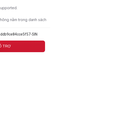
 supported.
 không nằm trong danh sách
9ddb9ce84cce5f57-SIN
HỖ TRỢ