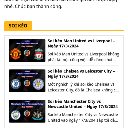
nhé. Chúc bạn thành công.
SOI KÈO
Soi kèo Man United vs Liverpool –
Ngày 17/3/2024
Soi kèo Man United vs Liverpool không
phải là một công việc dễ dàng chút
nào. Man United có thực lực khá tốt,
Soi kèo Chelsea vs Leicester City –
giữ hạng 1 trong thời gian dài, nhưng
Ngày 17/3/2024
giờ đã tụt xuống hạng 3. Liverpool thì
lại vượt lên hạng 2 và chỉ cách Man
Một nghịch lý khi soi kèo Chelsea vs
United 1 điểm duy nhất. Điều này [...]
Leicester City, đó là Chelsea không có
thành tích quá tốt trong FA Cup, thế
Soi kèo Manchester City vs
nhưng lại được đánh giá là đội mạnh,
Newcastle United – Ngày 17/3/2024
điều này khiến cho anh em cược thủ
không biết đằng nào để mà bắt kèo.
Soi kèo Manchester City vs Newcastle
Vậy thì cụ thể thực lực của cả [...]
United vào ngày 17/3/204 sắp tới đây
sẽ giúp chúng ta có thể nắm bắt được