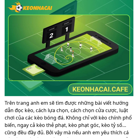
Trên trang anh em sẽ tìm được những bài viết hướng
dẫn đọc kèo, cách lựa chọn, cách chọn cửa cược, luật
chơi của các kèo bóng đá. Không chỉ với kèo chính phổ
biến, ngay cả kèo thẻ phạt, kèo phạt góc, kèo tỷ số…
cũng đều đầy đủ. Bởi vậy mà nếu anh em yêu thích cá