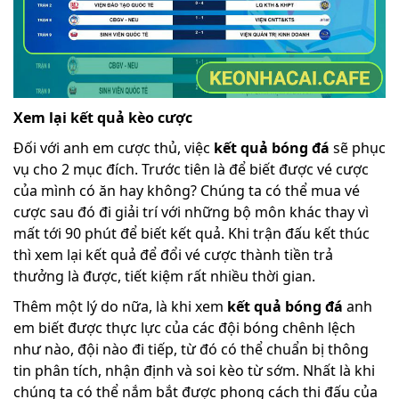
Xem lại kết quả kèo cược
Đối với anh em cược thủ, việc
kết quả bóng đá
sẽ phục
vụ cho 2 mục đích. Trước tiên là để biết được vé cược
của mình có ăn hay không? Chúng ta có thể mua vé
cược sau đó đi giải trí với những bộ môn khác thay vì
mất tới 90 phút để biết kết quả. Khi trận đấu kết thúc
thì xem lại kết quả để đổi vé cược thành tiền trả
thưởng là được, tiết kiệm rất nhiều thời gian.
Thêm một lý do nữa, là khi xem
kết quả bóng đá
anh
em biết được thực lực của các đội bóng chênh lệch
như nào, đội nào đi tiếp, từ đó có thể chuẩn bị thông
tin phân tích, nhận định và soi kèo từ sớm. Nhất là khi
chúng ta có thể nắm bắt được phong cách thi đấu của