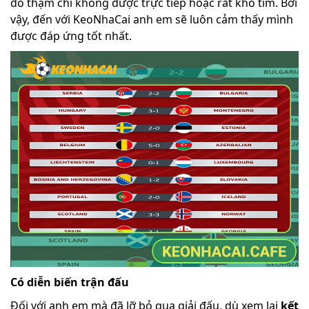
đó thậm chí không được trực tiếp hoặc rất khó tìm. Bởi
vậy, đến với KeoNhaCai anh em sẽ luôn cảm thấy mình
được đáp ứng tốt nhất.
Có diễn biến trận đấu
Đối với anh em mà đã lỡ bỏ qua giải đấu, dù xem lại
kết