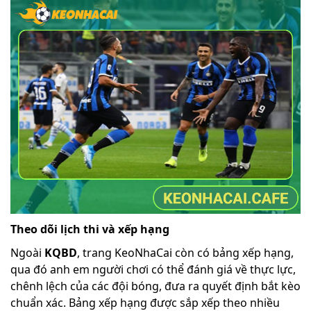
Theo dõi lịch thi và xếp hạng
Ngoài
KQBD
, trang KeoNhaCai còn có bảng xếp hạng,
qua đó anh em người chơi có thể đánh giá về thực lực,
chênh lệch của các đội bóng, đưa ra quyết định bắt kèo
chuẩn xác. Bảng xếp hạng được sắp xếp theo nhiều