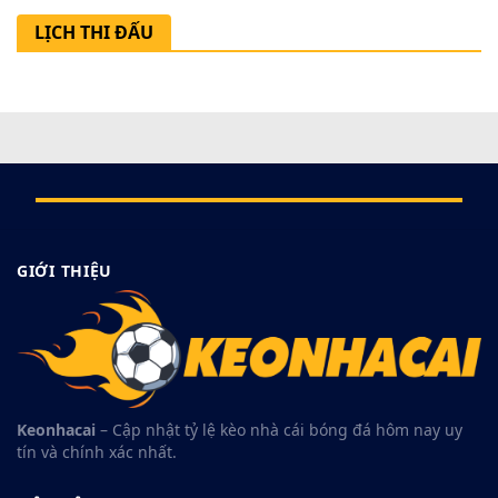
quả chẳng thể nào phân thắng bại [...]
LỊCH THI ĐẤU
GIỚI THIỆU
Keonhacai
– Cập nhật tỷ lệ kèo nhà cái bóng đá hôm nay uy
tín và chính xác nhất.