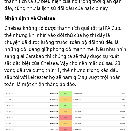
thành tích và sự biểu hiện của họ trong thời gian gần
đây, cũng như là lịch sử đối đầu của hai clb này.
Nhận định về Chelsea
Chelsea không có được thành tích quá tốt tại FA Cup,
thế nhưng khi nhìn vào đối thủ của họ thì đây là
chuyện đã được lường trước, toàn bộ đối thủ đều là
những đội đang giữ phong độ mạnh mẽ. Nếu như nhìn
sang giải Carabao thì chúng ta sẽ thấy được sự xuất
sắc đặc biệt của Chelsea. Vậy cho nên mặc dù sau 28
vòng đấu và đứng thứ 11, thế nhưng trong kèo đấu
sắp tới với Leicester họ sẽ nắm giữ sự vượt trội hoàn
toàn, là một chiến thắng áp đảo.