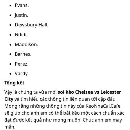
Evans.
Justin.
Dewsbury-Hall.
Ndidi.
Maddison.
Barnes.
Perez.
Vardy.
Tổng kết
Vậy là chúng ta vừa mới
soi kèo Chelsea vs Leicester
City
và tìm hiểu các thông tin liên quan tới cặp đấu.
Mong rằng những thông tin này của
KeoNhaCai.Cafe
sẽ giúp cho anh em có thể bắt kèo một cách chuẩn xác,
đạt được kết quả như mong muốn. Chúc anh em may
mắn.