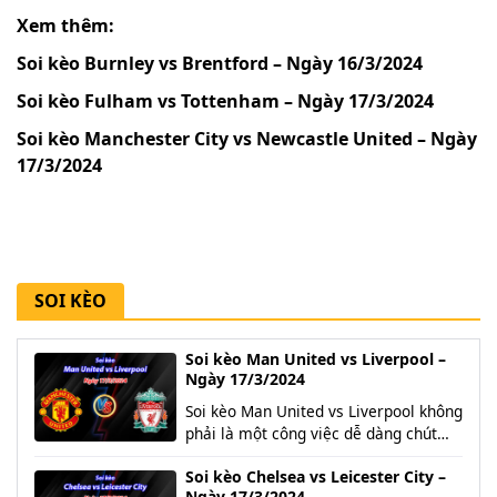
Xem thêm:
Soi kèo Burnley vs Brentford – Ngày 16/3/2024
Soi kèo Fulham vs Tottenham – Ngày 17/3/2024
Soi kèo Manchester City vs Newcastle United – Ngày
17/3/2024
SOI KÈO
Soi kèo Man United vs Liverpool –
Ngày 17/3/2024
Soi kèo Man United vs Liverpool không
phải là một công việc dễ dàng chút
nào. Man United có thực lực khá tốt,
Soi kèo Chelsea vs Leicester City –
giữ hạng 1 trong thời gian dài, nhưng
Ngày 17/3/2024