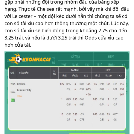
gặp phải những đội trong nhóm đầu của bảng xếp
hạng. Thực tế Chelsea rất mạnh, bởi vậy mà khi đối đầu
với Leicester – một đội kèo dưới hẳn thì chúng ta sẽ có
con số tài xỉu cao hơn thông thường một chút. Lúc này,
con số tài xỉu sẽ biến động trong khoảng 2.75 cho đến
3.25 trái, và nếu là dưới 3.25 trái thì Odds cửa xỉu cao
hơn cửa tài.