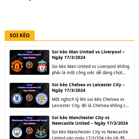
SOI KÈO
Soi kèo Man United vs Liverpool –
Ngày 17/3/2024
Soi kèo Man United vs Liverpool không
phải là một công việc dễ dàng chút
nào. Man United có thực lực khá tốt,
Soi kèo Chelsea vs Leicester City –
giữ hạng 1 trong thời gian dài, nhưng
Ngày 17/3/2024
giờ đã tụt xuống hạng 3. Liverpool thì
lại vượt lên hạng 2 và chỉ cách Man
Một nghịch lý khi soi kèo Chelsea vs
United 1 điểm duy nhất. Điều này [...]
Leicester City, đó là Chelsea không có
thành tích quá tốt trong FA Cup, thế
Soi kèo Manchester City vs
nhưng lại được đánh giá là đội mạnh,
Newcastle United – Ngày 17/3/2024
điều này khiến cho anh em cược thủ
không biết đằng nào để mà bắt kèo.
Soi kèo Manchester City vs Newcastle
Vậy thì cụ thể thực lực của cả [...]
United vào ngày 17/3/204 sắp tới đây