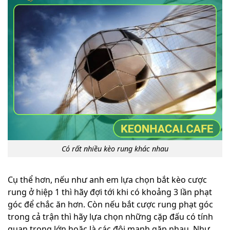
Có rất nhiều kèo rung khác nhau
Cụ thể hơn, nếu như anh em lựa chọn bắt kèo cược
rung ở hiệp 1 thì hãy đợi tới khi có khoảng 3 lần phạt
góc để chắc ăn hơn. Còn nếu bắt cược rung phạt góc
trong cả trận thì hãy lựa chọn những cặp đấu có tính
quan trọng lớn hoặc là các đội mạnh gặp nhau. Như