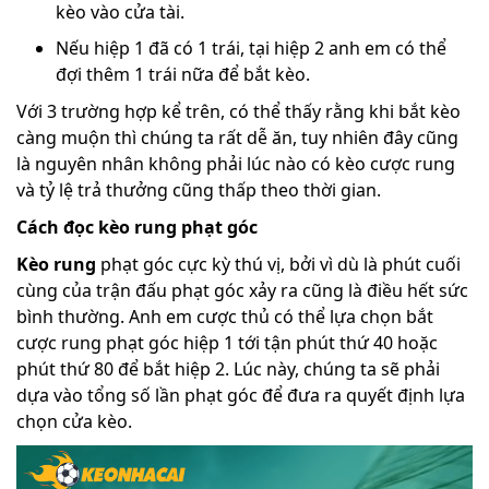
kèo vào cửa tài.
Nếu hiệp 1 đã có 1 trái, tại hiệp 2 anh em có thể
đợi thêm 1 trái nữa để bắt kèo.
Với 3 trường hợp kể trên, có thể thấy rằng khi bắt kèo
càng muộn thì chúng ta rất dễ ăn, tuy nhiên đây cũng
là nguyên nhân không phải lúc nào có kèo cược rung
và tỷ lệ trả thưởng cũng thấp theo thời gian.
Cách đọc kèo rung phạt góc
Kèo rung
phạt góc cực kỳ thú vị, bởi vì dù là phút cuối
cùng của trận đấu phạt góc xảy ra cũng là điều hết sức
bình thường. Anh em cược thủ có thể lựa chọn bắt
cược rung phạt góc hiệp 1 tới tận phút thứ 40 hoặc
phút thứ 80 để bắt hiệp 2. Lúc này, chúng ta sẽ phải
dựa vào tổng số lần phạt góc để đưa ra quyết định lựa
chọn cửa kèo.