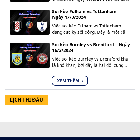
sẽ giúp chúng ta có thể nắm bắt được
Soi kèo Fulham vs Tottenham –
tình trạng về kèo cược, từ đó lựa chọn
Ngày 17/3/2024
bắt kèo một cách tốt nhất có thể. Đây
là một kèo khá thơm, cho nên anh em
Việc soi kèo Fulham vs Tottenham
đừng bỏ lỡ cơ hội. Hãy [...]
đang cực kỳ sôi động. Đây là một cặp
đấu đã từng diễn ra rất nhiều lần
Soi kèo Burnley vs Brentford – Ngày
trong quá khứ. Về kết quả của trận
16/3/2024
đấu thì dễ dàng để nhận định hơn,
nhưng trong các kèo cược thì tỷ lệ kèo
Việc soi kèo Burnley vs Brentford khá
sẽ đưa mọi thứ trở về cân [...]
là khó khăn, bởi đây là hai đội cùng
cân tài cân sức, nhưng không phải
theo nghĩa tiêu cực, mà là cùng có
XEM THÊM
thành tích tệ hại như nhau. Đồng thời,
họ cũng đã đối đầu với nhau và kết
quả chẳng thể nào phân thắng bại [...]
LỊCH THI ĐẤU