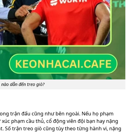
nào dẫn đến treo giò?
trong trận đấu cũng như bên ngoài. Nếu họ phạm
 xúc phạm cầu thủ, cổ động viên đội bạn hay nặng
t. Số trận treo giò cũng tùy theo từng hành vi, nặng