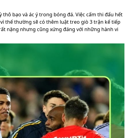
ỳ thô bạo và ác ý trong bóng đá. Việc cấm thi đấu hết
ì thế thường sẽ có thêm luật treo giò 3 trận kế tiếp
t rất nặng nhưng cũng xứng đáng với những hành vi