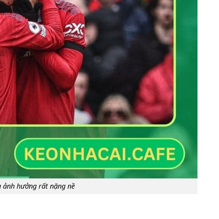
a ảnh hưởng rất nặng nề