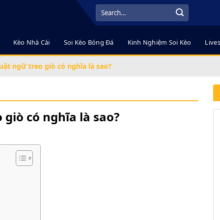
Kèo Nhà Cái
Soi Kèo Bóng Đá
Kinh Nghiệm Soi Kèo
Live
huật ngữ treo giò có nghĩa là sao?
o giò có nghĩa là sao?