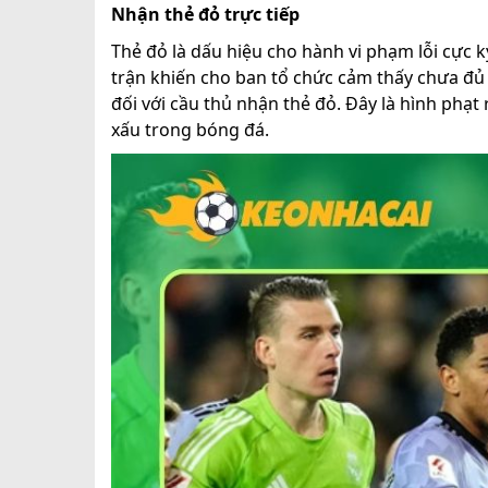
Nhận thẻ đỏ trực tiếp
Thẻ đỏ là dấu hiệu cho hành vi phạm lỗi cực k
trận khiến cho ban tổ chức cảm thấy chưa đủ v
đối với cầu thủ nhận thẻ đỏ. Đây là hình phạ
xấu trong bóng đá.