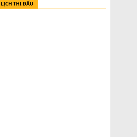
hại như nhau. Đồng thời,
LỊCH THI ĐẤU
họ cũng đã đối đầu với
nhau và kết quả chẳng thể
nào phân thắng bại [...]