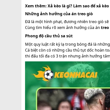
Xem thêm:
Xả kèo là gì? Làm sao để xả kè
Những ảnh hưởng của án treo giò
Đã là một hình phạt, đương nhiên treo giò sẽ
Cùng tìm hiểu rõ xem ảnh hưởng của án
treo 
Phong độ cầu thủ sa sút
Một quy luật rất kỳ lạ trong bóng đá là những
Cá biệt còn có những cầu thủ tụt dốc hoàn toà
thi đấu tối đa có 3 trận nhưng ảnh hưởng tâm 